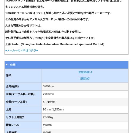
TOPMANリフトを製造する上海カーネル株式会社は、自動車及び二輪車用リフトを専門に製造し
多くのシステム開発技術を保有。
1994年にヨーロッパ向けリフトを製造し始めた高い品質と性能を持つ専門メーカーです。
その品質の高さからアメリカ及びヨーロッパ各国への出荷が大半です。
大きな荷重がかかるリフトは、
設計部門により余裕をもった強度計算と吟味した材料を使用し、
使い勝手優先の製品作りではなく安全最優先の製品作りを心掛けています。
上海 Xuda （Shanghai Xuda Automotive Maintenance Equipment Co.,Ltd）
■メーカーのＨＰはコチラ■
■ 仕様
SX2500P-J
形式
（固定式）
全高(柱高）
3,060mm
全幅(テーブル幅＋柱幅)
2,805mm
全長(テーブル長）
4, 719mm
上昇
80 mm/1,950mm
リフト上昇能力
2,500kg
騒音レベル
約70db
上昇速度
約60秒