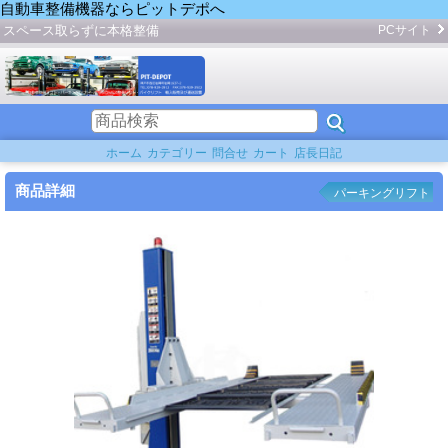
自動車整備機器ならピットデポへ
スペース取らずに本格整備
PCサイト
ホーム
カテゴリー
問合せ
カート
店長日記
商品詳細
パーキングリフト