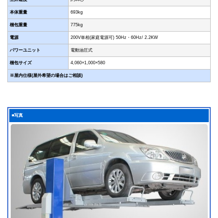
本体重量
693kg
梱包重量
775kg
電源
200V単相(家庭電源可) 50Hz・60Hz/ 2.2KW
パワーユニット
電動油圧式
梱包サイズ
4,060×1,000×580
※屋内仕様(屋外希望の場合はご相談)
■写真