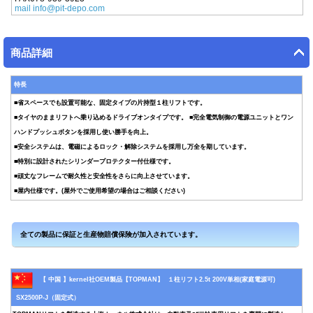
mail info@pit-depo.com
商品詳細
特長
■省スペースでも設置可能な、固定タイプの片持型１柱リフトです。
■タイヤのままリフトへ乗り込めるドライブオンタイプです。 ■完全電気制御の電源ユニットとワン
ハンドプッシュボタンを採用し使い勝手を向上。
■安全システムは、電磁によるロック・解除システムを採用し万全を期しています。
■特別に設計されたシリンダープロテクター付仕様です。
■頑丈なフレームで耐久性と安全性をさらに向上させています。
■屋内仕様です。(屋外でご使用希望の場合はご相談ください)
【 中国 】kernel社OEM製品【TOPMAN】 １柱リフト2.5t 200V単相(家庭電源可)
SX2500P-J（固定式）