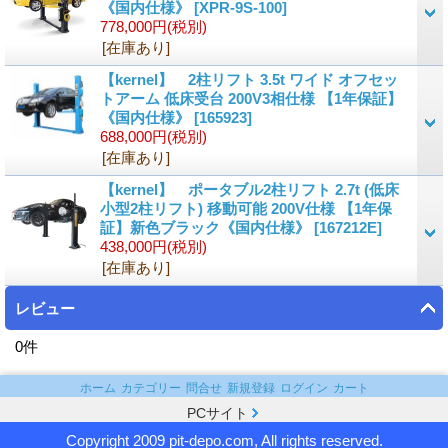
《国内仕様》
[
XPR-9S-100
]
778,000円
(税別)
[在庫あり]
【kernel】 2柱リフト 3.5t ワイド オフセッ
トアーム 低床受台 200V3相仕様 【1年保証】
《国内仕様》
[
165923
]
688,000円
(税別)
[在庫あり]
【kernel】 ポータブル2柱リフト 2.7t (低床
小型2柱リフト) 移動可能 200V仕様 【1年保
証】新色ブラック《国内仕様》
[
167212E
]
438,000円
(税別)
[在庫あり]
レビュー
0
件
ホーム
カテゴリー
問合せ
新規登録
ログイン
カート
PCサイト
Copyright 2009 pit-depo.com, All rights reserved.