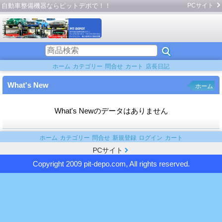
自動車整備機器ならピットデポで！！
PCサイト
ホーム
カテゴリー
問合せ
カート
店長日記
What's New
ホーム
What's Newのデータはありません
ホーム
カテゴリー
問合せ
新規登録
ログイン
カート
PCサイト
Copyright 2009 pit-depo.com, All rights reserved.