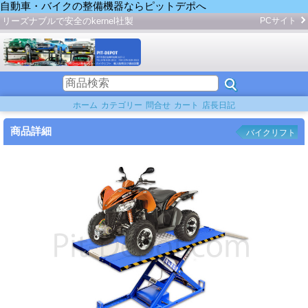
自動車・バイクの整備機器ならピットデポへ
リーズナブルで安全のkernel社製
PCサイト
ホーム
カテゴリー
問合せ
カート
店長日記
商品詳細
バイクリフト