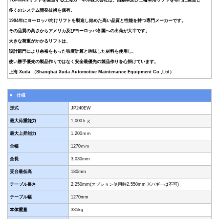
多くのシステム開発技術を保有。
1994年にヨーロッパ向けリフトを製造し始めた高い品質と性能を持つ専門メーカーです。
その品質の高さからアメリカ及びヨーロッパ各国への出荷が大半です。
大きな荷重がかかるリフトは、
設計部門により余裕をもった強度計算と吟味した材料を使用し、
使い勝手優先の製品作りではなく安全最優先の製品作りを心掛けています。
上海 Xuda （Shanghai Xuda Automotive Maintenance Equipment Co.,Ltd）
■ 仕様
形式
JP240EW
最大荷重能力
1,000ｋｇ
最大上昇能力
1,200ｍｍ
全幅
1270ｍｍ
全長
3,030mm
受台最低高
180mm
テーブル長さ
2,250mm(オプション使用時2,550mm ※バギーは不可)
テーブル幅
1270mm
本体重量
335kg