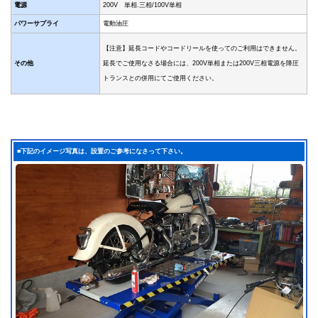
電源
200V 単相.三相/100V単相
パワーサプライ
電動油圧
【注意】延長コードやコードリールを使ってのご利用はできません。
その他
延長でご使用なさる場合には、200V単相または200V三相電源を降圧
トランスとの併用にてご使用ください。
■下記のイメージ写真は、設置のご参考になさって下さい。