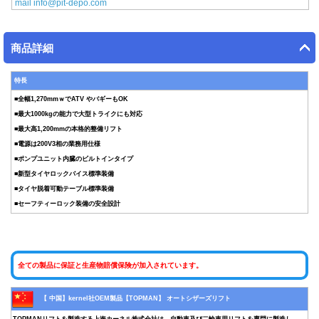
mail info@pit-depo.com
商品詳細
特長
■全幅1,270mmｗでATV やバギーもOK
■最大1000kgの能力で大型トライクにも対応
■最大高1,200mmの本格的整備リフト
■電源は200V3相の業務用仕様
■ポンプユニット内臓のビルトインタイプ
■新型タイヤロックバイス標準装備
■タイヤ脱着可動テーブル標準装備
■セーフティーロック装備の安全設計
全ての製品に保証と生産物賠償保険が加入されています。
【 中国】kernel社OEM製品【TOPMAN】 オートシザーズリフト
TOPMANリフトを製造する上海カーネル株式会社は、自動車及び二輪車用リフトを専門に製造し