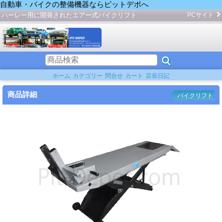
自動車・バイクの整備機器ならピットデポへ
ハーレー用に開発されたエアー式バイクリフト
PCサイト
ホーム
カテゴリー
問合せ
カート
店長日記
商品詳細
バイクリフト