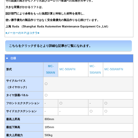
その品質の高さからアメリカ及びヨーロッパ各国への出荷が大半です。
大きな荷重がかかるリフトは、
設計部門により余裕をもった強度計算と吟味した材料を使用し、
使い勝手優先の製品作りではなく安全最優先の製品作りを心掛けています。
上海 Xuda （Shanghai Xuda Automotive Maintenance Equipment Co.,Ltd）
■メーカーのＨＰはコチラ■
■ 仕様
MC-
MC-
形式
MC-500AFN
MC-500AWFN
500AN
500AWN
サイクルバイス
〇
（タイヤロック）
タイヤ脱着パネル
〇
フロントエクステンション
-
〇
-
〇
サイドエクステンション
-
-
〇
〇
最高上昇高
800mm
最低下降高
185mm
最大上昇能力
500kg