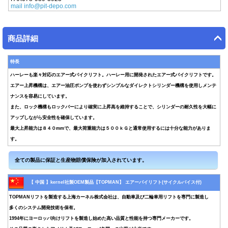
mail info@pit-depo.com
商品詳細
特長
ハーレーも楽々対応のエアー式バイクリフト。ハーレー用に開発されたエアー式バイクリフトです。
エアー上昇機構は、エアー油圧ポンプを使わずシンプルなダイレクトシリンダー機構を使用しメンテ
ナンスを容易にしています。
また、ロック機構もロックバーにより確実に上昇高を維持することで、シリンダーの耐久性を大幅に
アップしながら安全性を確保しています。
最大上昇能力は８４０mmで、最大荷重能力は５００ｋＧと通常使用するには十分な能力がありま
す。
【 中国 】kernel社製OEM製品【TOPMAN】 エアーバイリフト(サイクルバイス付)
TOPMANリフトを製造する上海カーネル株式会社は、自動車及び二輪車用リフトを専門に製造し
多くのシステム開発技術を保有。
1994年にヨーロッパ向けリフトを製造し始めた高い品質と性能を持つ専門メーカーです。