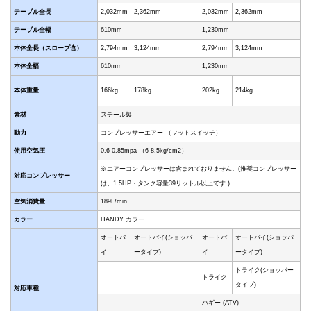
テーブル全長
2,032mm
2,362mm
2,032mm
2,362mm
テーブル全幅
610mm
1,230mm
本体全長（スロープ含）
2,794mm
3,124mm
2,794mm
3,124mm
本体全幅
610mm
1,230mm
本体重量
166kg
178kg
202kg
214kg
素材
スチール製
動力
コンプレッサーエアー （フットスイッチ）
使用空気圧
0.6-0.85mpa （6-8.5kg/cm2）
※エアーコンプレッサーは含まれておりません。(推奨コンプレッサー
対応コンプレッサー
は、1.5HP・タンク容量39リットル以上です )
空気消費量
189L/min
カラー
HANDY カラー
オートバ
オートバイ(ショッパ
オートバ
オートバイ(ショッパ
イ
ータイプ)
イ
ータイプ)
トライク(ショッパー
トライク
タイプ)
対応車種
バギー (ATV)