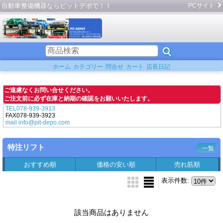
自動車整備機器ならピットデポで！！
PCサイト
ホーム
カテゴリー
問合せ
カート
店長日記
ご遠慮なくお問い合せください。
ご注文前に必ず在庫と納期の確認をお願いいたします。
TEL078-939-3913
FAX078-939-3923
mail info@pit-depo.com
特注リフト
一覧
おすすめ順
価格の安い順
売れ筋順
表示件数
:
該当商品はありません