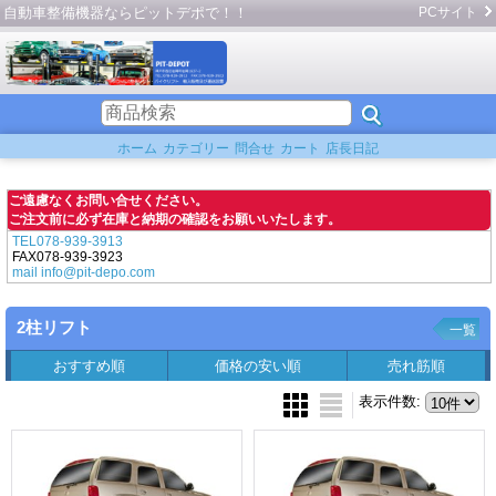
自動車整備機器ならピットデポで！！
PCサイト
ホーム
カテゴリー
問合せ
カート
店長日記
ご遠慮なくお問い合せください。
ご注文前に必ず在庫と納期の確認をお願いいたします。
TEL078-939-3913
FAX078-939-3923
mail info@pit-depo.com
2柱リフト
一覧
おすすめ順
価格の安い順
売れ筋順
表示件数
: