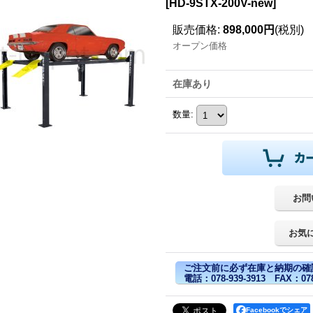
[
HD-9STX-200V-new
]
販売価格
:
898,000円
(税別)
オープン価格
在庫あり
数量
:
お問
お気
ご注文前に必ず在庫と納期の確
電話：078-939-3913 FAX：078-
Facebookでシェア