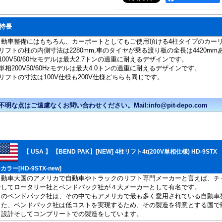
特長
自動車整備にはもちろん、カーポートとしてもご使用頂ける4柱タイプのカー
■リフトの柱の内側寸法は2280mm,車のタイヤが乗る渡り板の全長は4420m
100V50/60Hzモデルは最大2.7トンの過重に耐えるデザインです。
単相200V50/60Hzモデルは最大4.0トンの過重に耐えるデザインです。
■リフトの寸法は100V仕様も200V仕様どちらも同じです。
【 USA 】 【BEND PAK】[NEW] 4柱リフト4t(200V単相仕様) HD-
カラー[HD-9STX-new]
自動車大国のアメリカで自動車やトラックのリフト専門メーカーと言えば、チ
そしてロータリー社とベンドパック社が４大メーカーとして有名です。
このベンドパック社は、その中でもアメリカで最も多く愛用されている自動車
また、ベンドパック社は低コストを実現するため、その製造を得意とする国で
と設計そしてコンプリートでの製造をしています。