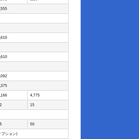
,555
,610
,610
,092
,375
,166
4,775
2
15
5
50
(オプション)