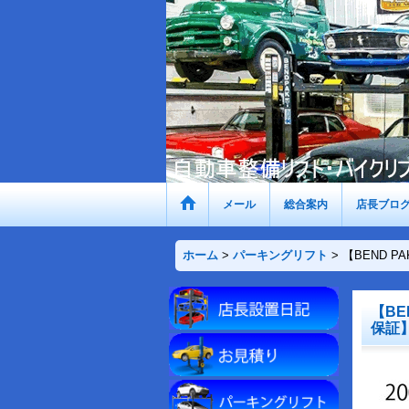
メール
総合案内
店長ブロ
ホーム
>
パーキングリフト
>
【BEND 
【BE
保証