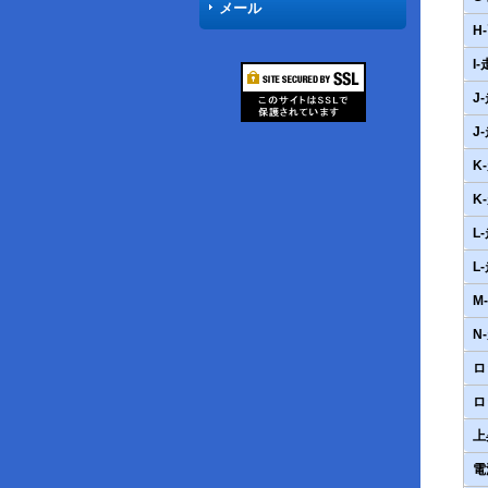
メール
H
I
J
J
K
K
L
L
M
N
ロ
ロ
上
電