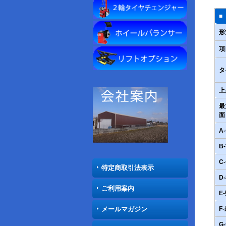
■
形
項
タ
上
最
面
A
B
C
特定商取引法表示
D
ご利用案内
E
メールマガジン
F
G