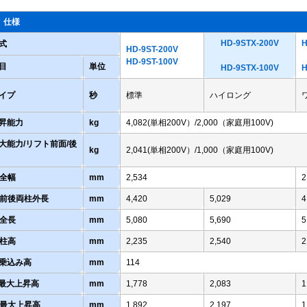
 仕様
HD-9STX-200V
H
式
HD-9ST-200V
HD-9ST-100V
目
単位
HD-9STX-100V
H
イプ
秒
標準
ハイロング
昇能力
kg
4,082(単相200V）/2,000（家庭用100V)
大能力/リフト前面/後
kg
2,041(単相200V）/1,000（家庭用100V)
-全幅
mm
2,534
2
-前後両柱外長
mm
4,420
5,029
4
-全長
mm
5,080
5,690
5
-柱高
mm
2,235
2,540
2
-乗込み高
mm
114
-最大上昇高
mm
1,778
2,083
1
-最大上昇高
mm
1,892
2,197
1