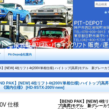
グ
Pit-Depo会社案内
PAK】[NEW] 4柱リフト4t(200V単相仕様) ハイトップ(高昇)モデル 新グ
ND PAK】[NEW] 4柱リフト4t(200V単相仕様) ハイトップ
】《国内仕様》
[
HD-9STX-200V-new
]
【BEND PAK】[NEW] 4柱
プ(高昇)モデル 新グレーカ