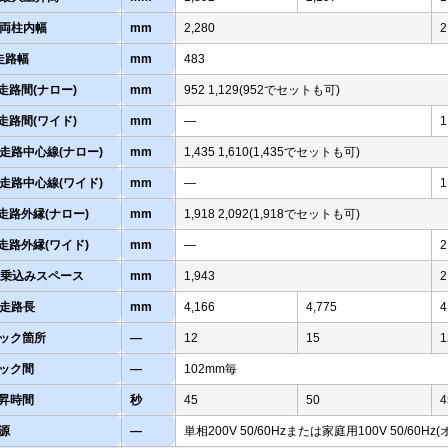
-両柱内幅
mm
2,280
2
-走路幅
mm
483
-走路間(ナロー)
mm
952 1,129(952でセットも可)
-走路間(ワイド)
mm
―
1
-走路中心線(ナロー)
mm
1,435 1,610(1,435でセットも可)
-走路中心線(ワイド)
mm
―
1
-走路外縁(ナロー)
mm
1,918 2,092(1,918でセットも可)
-走路外縁(ワイド)
mm
―
2
-乗込みスペース
mm
1,943
2
-走路長
mm
4,166
4,775
4
ック箇所
―
12
15
1
ック間
―
102mm毎
昇時間
秒
45
50
4
源
―
単相200V 50/60Hzまたは家庭用100V 50/60Hz