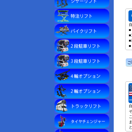
■
■
ー