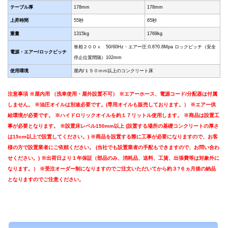
テーブル厚
178mm
178mm
上昇時間
55秒
65秒
重量
1315kg
1769kg
単相２００ｖ 50/60Hz・エアー圧:0.6?0.8Mpa ロックピッチ（安全
電源・エアー/ロックピッチ
停止位置間隔）102mm
使用環境
屋内/１５０ｍｍ以上のコンクリート床
注意事項 ※屋内用 （洗車使用・屋外設置不可） ※エアーホース、電源コード/分配器は付属
しません。 ※油圧オイルは別途必要です。(専用オイルも販売しております。） ※エアー供
給環境が必要です。 ※ハイドロリックオイルを約１７リットル使用します。 ※商品は設置工
事が必要となります。 ※設置床レベル150mm以上 (設置する場所の基礎コンクリートの厚さ
は15cm以上で設置してください。) ※商品を設置する際に工事が必要になりますので、お客
様の方で設置業者にご依頼ください。 (当社でも設置業者の手配もできますので、お問い合わ
せください。) ※出荷日より１年保証（部品のみ、消耗品、送料、工賃、出張費等は対象外に
なります。） ※受注オーダー制になりますのでご注文いただいてから約３?６ヵ月後の納品
となりますのでご注意ください。