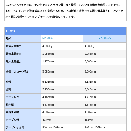
このベンドパック社は、その中でもアメリカで最も多く愛用されている自動車整備用リフトです。
また、ベンドパック社は低コストを実現するため、その製造を得意とする国で部品製作し、アメリカ
にて開発と設計そしてコンプリートでの製造をしています。
■ 仕様
形式
HD-9SW
HD-9SWX
最大荷重能力
4,082kg
4,082kg
最大上昇能力
1,956mm
1,956mm
最大上昇能力
1,778mm
2,083mm
全長（スロープ含）
5,080mm
5,690mm
全幅
5,131mm
5,131mm
全高
2,235mm
2,540mm
テーブル長
4,166mm
4,775mm
柱内幅
4,877mm
4,877mm
車両走路幅
4,089mm
4,089mm
テーブル幅
483mm
483mm
テーブルすき間
940mm-1067mm
940mm-1067mm