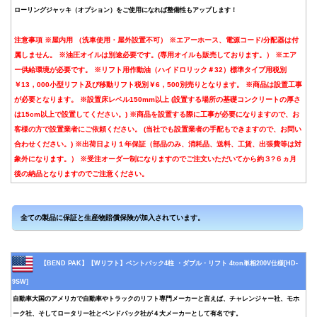
ローリングジャッキ（オプション）をご使用になれば整備性もアップします！
注意事項 ※屋内用 （洗車使用・屋外設置不可） ※エアーホース、電源コード/分配器は付
属しません。 ※油圧オイルは別途必要です。(専用オイルも販売しております。） ※エア
ー供給環境が必要です。 ※リフト用作動油（ハイドロリック＃32）標準タイプ用税別
￥13，000小型リフト及び移動リフト税別￥6，500別売りとなります。 ※商品は設置工事
が必要となります。 ※設置床レベル150mm以上 (設置する場所の基礎コンクリートの厚さ
は15cm以上で設置してください。) ※商品を設置する際に工事が必要になりますので、お
客様の方で設置業者にご依頼ください。 (当社でも設置業者の手配もできますので、お問い
合わせください。) ※出荷日より１年保証（部品のみ、消耗品、送料、工賃、出張費等は対
象外になります。） ※受注オーダー制になりますのでご注文いただいてから約３?６ヵ月
後の納品となりますのでご注意ください。
【BEND PAK】【Wリフト】ベントパック4柱 ・ダブル・リフト 4ton単相200V仕様[HD-
9SW]
自動車大国のアメリカで自動車やトラックのリフト専門メーカーと言えば、チャレンジャー社、モホ
ーク社、そしてロータリー社とベンドパック社が４大メーカーとして有名です。