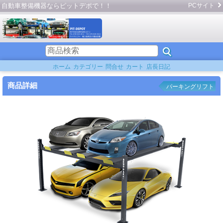
自動車整備機器ならピットデポで！！
PCサイト
ホーム
カテゴリー
問合せ
カート
店長日記
商品詳細
パーキングリフト