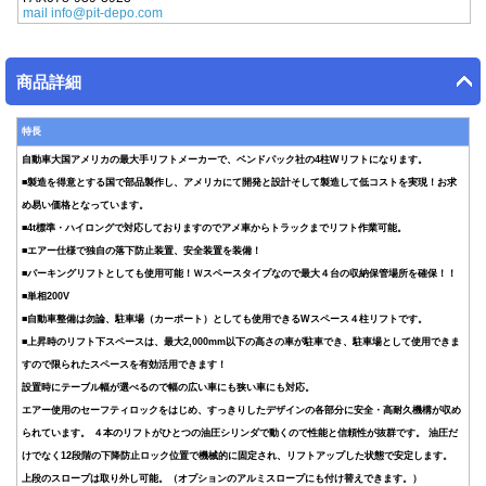
mail info@pit-depo.com
商品詳細
特長
自動車大国アメリカの最大手リフトメーカーで、ベンドパック社の4柱Wリフトになります。
■製造を得意とする国で部品製作し、アメリカにて開発と設計そして製造して低コストを実現！お求
め易い価格となっています。
■4t標準・ハイロングで対応しておりますのでアメ車からトラックまでリフト作業可能。
■エアー仕様で独自の落下防止装置、安全装置を装備！
■パーキングリフトとしても使用可能！Ｗスペースタイプなので最大４台の収納保管場所を確保！！
■単相200V
■自動車整備は勿論、駐車場（カーポート）としても使用できるWスペース４柱リフトです。
■上昇時のリフト下スペースは、最大2,000mm以下の高さの車が駐車でき、駐車場として使用できま
すので限られたスペースを有効活用できます！
設置時にテーブル幅が選べるので幅の広い車にも狭い車にも対応。
エアー使用のセーフティロックをはじめ、すっきりしたデザインの各部分に安全・高耐久機構が収め
られています。 ４本のリフトがひとつの油圧シリンダで動くので性能と信頼性が抜群です。 油圧だ
けでなく12段階の下降防止ロック位置で機械的に固定され、リフトアップした状態で安定します。
上段のスロープは取り外し可能。（オプションのアルミスロープにも付け替えできます。）