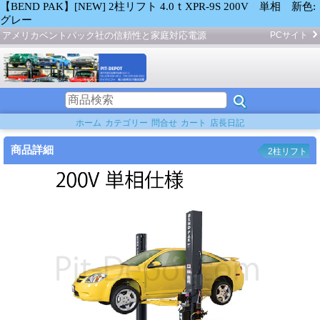
【BEND PAK】[NEW] 2柱リフト 4.0ｔXPR-9S 200V 単相 新色:
グレー
アメリカベントパック社の信頼性と家庭対応電源
PCサイト
ホーム
カテゴリー
問合せ
カート
店長日記
商品詳細
2柱リフト