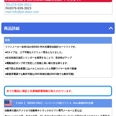
TEL078-939-3913
FAX078-939-3923
mail info@pit-depo.com
商品詳細
特長
リフトメーカー全米1位のBEND-PAK社製安全設計カーリフトです。
■Sタイプは、上下可能なスクリュー受台となりました。
■左右柱独立油圧シリンダーを採用することで、安全性がアップ
■電動油圧ポンプ式で安定した性能と高い耐久性を誇ります。
■落下防止安全装置にはメカニカルロックと同調ワイヤーをWで装備
■家庭用電源でも動作可能な200V単相仕様(200V3相でも動作可能)
全ての製品に保証と生産物賠償保険が加入されています。
【 USA 】【BEND PAK】 ベントパック2柱リフト 4．0ton単相200V仕様
自動車大国のアメリカで自動車やトラックのリフト専門メーカーと言えば、
チャレンジャー社、モホーク社、そしてロータリー社とベンドパック社が４大メーカーとして有名で