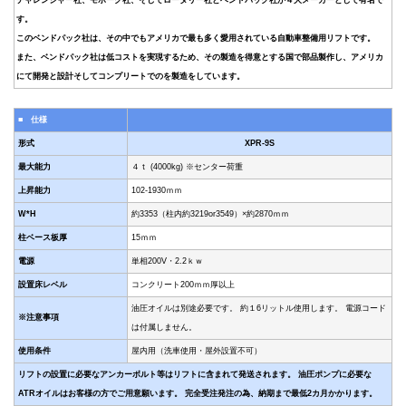
す。
このベンドパック社は、その中でもアメリカで最も多く愛用されている自動車整備用リフトです。
また、ベンドパック社は低コストを実現するため、その製造を得意とする国で部品製作し、アメリカ
にて開発と設計そしてコンプリートでのを製造をしています。
■ 仕様
形式
XPR-9S
最大能力
４ｔ (4000kg) ※センター荷重
上昇能力
102-1930ｍｍ
W*H
約3353（柱内約3219or3549）×約2870ｍｍ
柱ベース板厚
15ｍｍ
電源
単相200V・2.2ｋｗ
設置床レベル
コンクリート200ｍｍ厚以上
油圧オイルは別途必要です。 約１6リットル使用します。 電源コード
※注意事項
は付属しません。
使用条件
屋内用（洗車使用・屋外設置不可）
リフトの設置に必要なアンカーボルト等はリフトに含まれて発送されます。 油圧ポンプに必要な
ATRオイルはお客様の方でご用意願います。 完全受注発注の為、納期まで最低2カ月かかります。