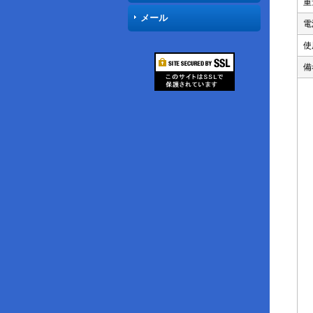
重
メール
電
使
備