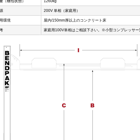
量（梱包状態）
1260kg
源
200V 単相（家庭用）
用環境
屋内/150mm厚以上のコンクリート床
考
家庭用100V単相はご相談下さい。※小型コンプレッサー