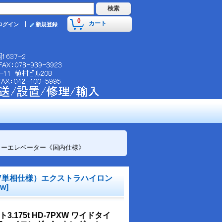
0
カート
ログイン
新規登録
グ・カーエレベーター《国内仕様》
(200V単相仕様）エクストラハイロン
ew
]
3.175t HD-7PXW ワイドタイ