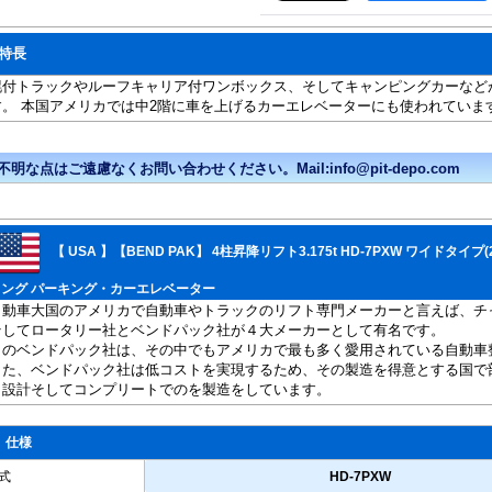
特長
幌付トラックやルーフキャリア付ワンボックス、そしてキャンピングカーなど
す。 本国アメリカでは中2階に車を上げるカーエレベーターにも使われていま
【 USA 】【BEND PAK】 4柱昇降リフト3.175t HD-7PXW ワイドタ
ロング パーキング・カーエレベーター
自動車大国のアメリカで自動車やトラックのリフト専門メーカーと言えば、チ
そしてロータリー社とベンドパック社が４大メーカーとして有名です。
このベンドパック社は、その中でもアメリカで最も多く愛用されている自動車
また、ベンドパック社は低コストを実現するため、その製造を得意とする国で
と設計そしてコンプリートでのを製造をしています。
 仕様
式
HD-7PXW