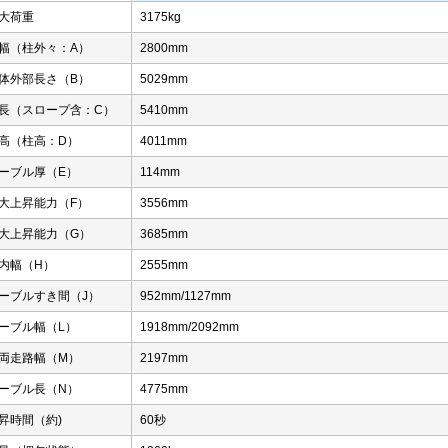
大荷重
3175kg
幅（柱外々：A）
2800mm
体外部長さ（B）
5029mm
長（スロープ含：C）
5410mm
高（柱高：D）
4011mm
ーブル厚（E）
114mm
大上昇能力（F）
3556mm
大上昇能力（G）
3685mm
内幅（H）
2555mm
ーブルすき間（J）
952mm/1127mm
ーブル幅（L）
1918mm/2092mm
両走路幅（M）
2197mm
ーブル長（N）
4775mm
昇時間（約)
60秒