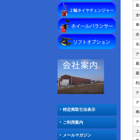
最
全
車
全
全
テ
最
最
柱
テ
テ
特定商取引法表示
車
テ
ご利用案内
上
メールマガジン