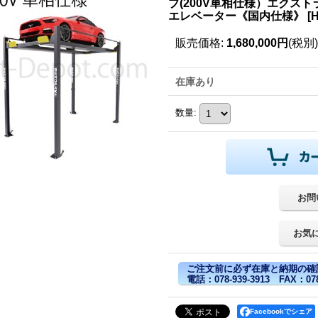
プ(200V単相仕様）エクス
エレベーター《国内仕様》
[
H
販売価格
:
1,680,000円
(税別)
在庫あり
数量
:
お問
お気
ご注文前に必ず在庫と納期の確
電話：078-939-3913 FAX：078-
Facebookでシェア