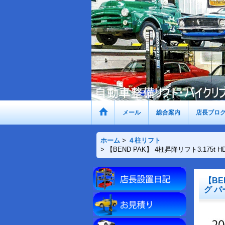
メール
総合案内
店長ブロ
ホーム
>
４柱リフト
>
【BEND PAK】 4柱昇降リフト3.17
【BE
グ 