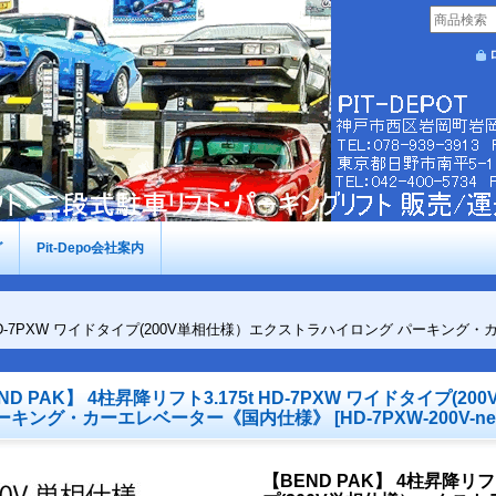
グ
Pit-Depo会社案内
5t HD-7PXW ワイドタイプ(200V単相仕様）エクストラハイロング パーキン
ND PAK】 4柱昇降リフト3.175t HD-7PXW ワイドタイプ
パーキング・カーエレベーター《国内仕様》
[
HD-7PXW-200V-n
【BEND PAK】 4柱昇降リフト