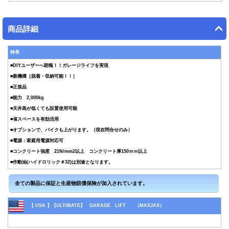
商品詳細
特長
■DIYユーザーへ朗報！！ガレージライフを実現
■新機構［脱着・収納可能！！］
■正規品
■能力 2,000kg
■天井高が低くても設置使用可能
■省スペースを有効活用
■オプションで、バイクも上がります。（現在問合せのみ）
■電源：家庭用電源対応可
■コンクリート強度 21N/mm2以上 コンクリート厚150ｍｍ以上
■作動油(ハイドロリック＃32)は別途となります。
【 USA 】【ULTIMATE】 GARAGE LIFT （MAXJAX）