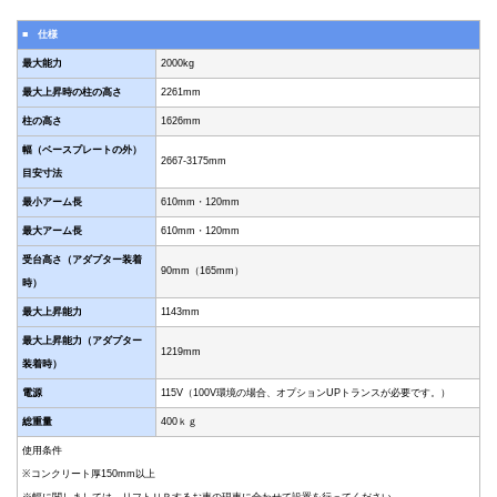
■ 仕様
最大能力
2000kg
最大上昇時の柱の高さ
2261mm
柱の高さ
1626mm
幅（ベースプレートの外）
2667-3175mm
目安寸法
最小アーム長
610mm・120mm
最大アーム長
610mm・120mm
受台高さ（アダプター装着
90mm（165mm）
時）
最大上昇能力
1143mm
最大上昇能力（アダプター
1219mm
装着時）
電源
115V（100V環境の場合、オプションUPトランスが必要です。）
総重量
400ｋｇ
使用条件
※コンクリート厚150mm以上
※幅に関しましては、リフトＵＰするお車の現車に合わせて設置を行ってください。