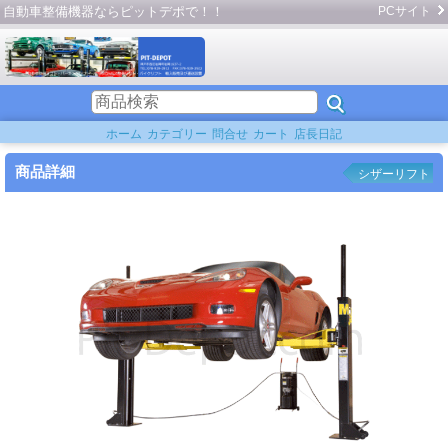
自動車整備機器ならピットデポで！！
PCサイト
ホーム
カテゴリー
問合せ
カート
店長日記
商品詳細
シザーリフト