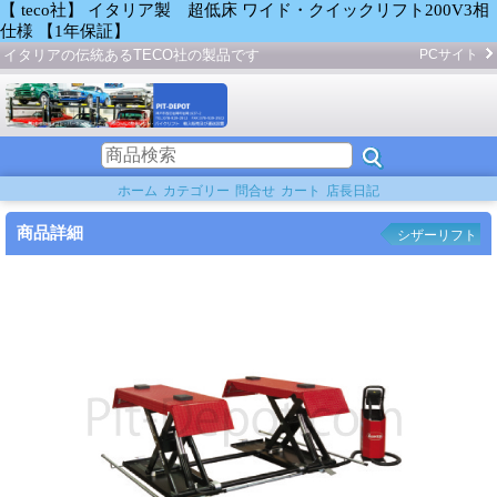
【 teco社】 イタリア製 超低床 ワイド・クイックリフト200V3相
仕様 【1年保証】
イタリアの伝統あるTECO社の製品です
PCサイト
ホーム
カテゴリー
問合せ
カート
店長日記
商品詳細
シザーリフト