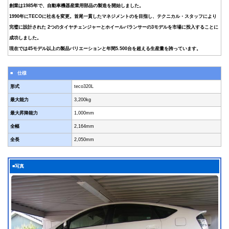
創業は1985年で、自動車機器産業用部品の製造を開始しました。
1990年にTECOに社名を変更。首尾一貫したマネジメントのを目指し、テクニカル・スタッフにより
完璧に設計された 2つのタイヤチェンジャーとホイールバランサーの3モデルを市場に投入することに
成功しました。
現在では45モデル以上の製品バリエーションと年間5.500台を超える生産量を誇っています。
■ 仕様
形式
teco320L
最大能力
3,200kg
最大昇降能力
1,000mm
全幅
2,164mm
全長
2,050mm
■写真