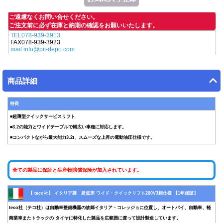
ご遠慮なくお問い合せください。
ご注文前に必ず在庫と納期の確認をお願いいたします。
TEL078-939-3913
FAX078-939-3923
mail info@pit-depo.com
商品詳細
特長
■超薄型クイックサービスリフト
■3.2の能力とワイドテーブルで幅広い車種に対応します。
■コンパクトながら最大能力3.2t、スムーズな上昇の電動油圧仕様です。
全ての製品に保証と生産物賠償保険が加入されています。
【 teco社】 イタリア製 超低床 ワイド・クイックリフト200V3相仕様 【1年保証】
teco社（テコ社）は自動車整備機器の故郷イタリア・コレッジョに位置し、オートバイ、自動車、軽
商業車またトラックの タイヤに特化した製品を広範囲に渡って設計製造しています。