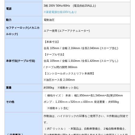
3相 200V 50Hz/60Hz (電流供給20A以上)
電源
※家庭電源仕様100Vもあり
動力
電動油圧
セフティーロック(メカニカ
エアー使用 (エアーアクチュエーター)
ルロック)
【本体寸法】
全高 105mm / 全幅 2,164mm /全長2,040mm (スロープ含む)
【テーブル寸法】
本体寸法(テーブル寸法)
全高 105mm / 全幅 1,910mm /全長1,420mm (スロープなし)
/ テーブル間の隙間 860mm
【コントロールボックスとリフト本体間】
※油圧ホース長 2,000mm
重量
約580kg ※移動キット含む
〔 梱包サイズ 〕 本体： 幅1,950mm×長1,540mm×高(厚)200mm
その他
ポンプ： 1,150ｍｍｘ520ｍｍｘ430ｍｍ 発送重量： 約650kg
※移動キット含む
作動油は、ハイドロリックの32番をご使用下さい。※作動油は別途で
す。
（ 約7 リットル ） ・本製品は、自動車整備士、２輪自動車整備士、
〔 注意事項 〕
又は車輌整備に関わる一般的な知識を有する方にご使用頂くことを前