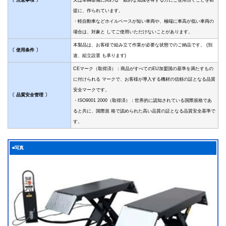
提に、作られています。
・軽自動車などホイルベースが短い車両や、極端に車高が低い車両の
場合は、対象と してご使用いただけないことがあります。
本製品は、お客様で組み立て作業が必要な状態でのご納品です。 (別
〔 使用条件 〕
途、組立設置 も承ります)
CEマーク（取得済）：商品がすべてのEU加盟国の基準を満たすもの
に付けられる マークで、お客様が導入する機材の信頼の証となる品質
安全マークです。
〔 品質安全管理 〕
・ISO9001 2000（取得済）：世界的に認知されている国際規格であ
ると共に、国際規 格で認められた高い品質の証となる品質安全基準で
す。
■写真