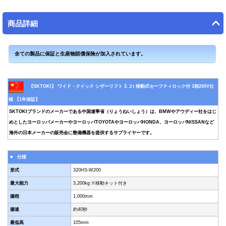
商品詳細
【SKTOKI】 ワイド・クイック シザーリフト 3.２t 移動式セーフティロック付 3相200V仕
様 【1年保証】
SKTOKIブランドのメーカーである中国遼寧省（りょうねいしょう）は、BMWやアウディー社をはじ
めとしたヨーロッパメーカーやヨーロッパTOYOTAやヨーロッパHONDA、ヨーロッパNISSANなど
海外の日本メーカーの販売会に整備機器を提供するサプライヤーです。
■ 仕様
形式
320HS-W200
最大能力
3,200kg ※移動キット付き
揚程
1,000mm
揚速
約40秒
最低高
105mm