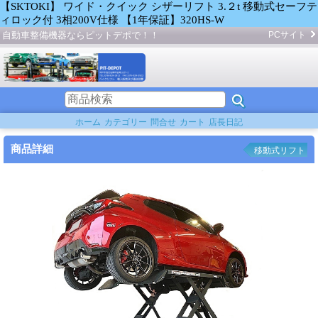
【SKTOKI】 ワイド・クイック シザーリフト 3.２t 移動式セーフテ
ィロック付 3相200V仕様 【1年保証】320HS-W
自動車整備機器ならピットデポで！！
PCサイト
ホーム
カテゴリー
問合せ
カート
店長日記
商品詳細
移動式リフト