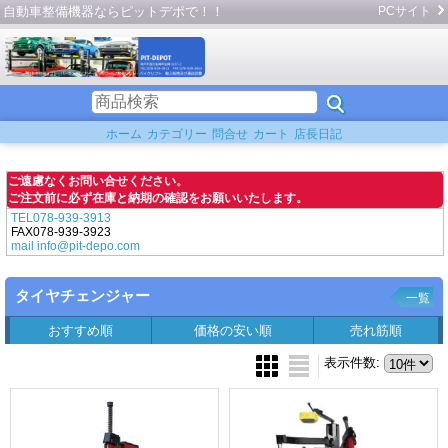
自動車整備機器ならピットデポで！！
PCサイト
ホーム
カテゴリー
問合せ
カート
店長日記
ご遠慮なくお問い合せください。
ご注文前に必ず在庫と納期の確認をお願いいたします。
TEL078-939-3913
FAX078-939-3923
mail info@pit-depo.com
タイヤチェンジャー
一覧
おすすめ順
価格の安い順
売れ筋順
表示件数
: