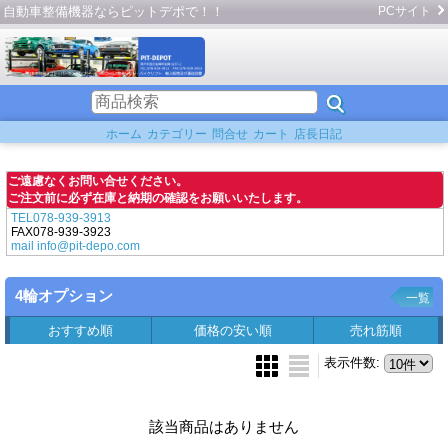
自動車整備機器ならピットデポで！！
PCサイト
ホーム
カテゴリー
問合せ
カート
店長日記
ご遠慮なくお問い合せください。
ご注文前に必ず在庫と納期の確認をお願いいたします。
TEL078-939-3913
FAX078-939-3923
mail info@pit-depo.com
4輪オプション
一覧
おすすめ順
価格の安い順
売れ筋順
表示件数
:
該当商品はありません