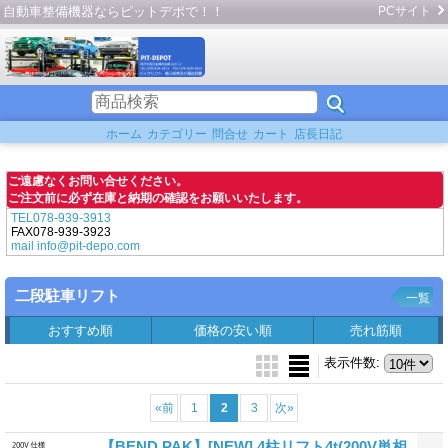
自動車整備機器ならピットデポで！！
PCサイト
ホーム
カテゴリー
問合せ
カート
店長日記
ご遠慮なくお問い合せください。
ご注文前に必ず在庫と納期の確認をお願いいたします。
TEL078-939-3913
FAX078-939-3923
mail info@pit-depo.com
二段駐車リフト
一覧
おすすめ順
価格の安い順
売れ筋順
表示件数
:
«
前
1
2
3
次
»
【BEND PAK】[NEW] 4柱リフト4t(200V単相