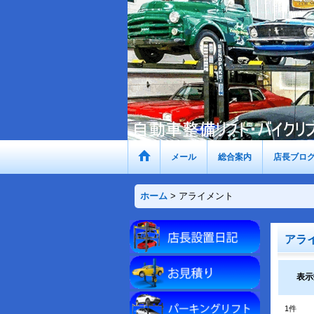
メール
総合案内
店長ブロ
ホーム
>
アライメント
アラ
表示
1
件