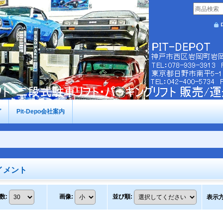
グ
Pit-Depo会社案内
イメント
数
:
画像
:
並び順
:
表示