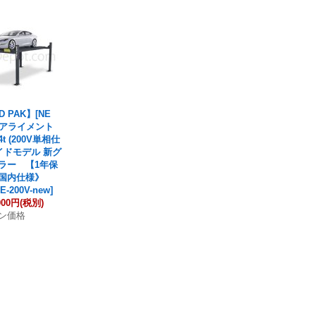
D PAK】[NE
4柱アライメント
t (200V単相仕
ワイドモデル 新グ
ラー 【1年保
国内仕様》
E-200V-new
]
000円
(税別)
ン価格