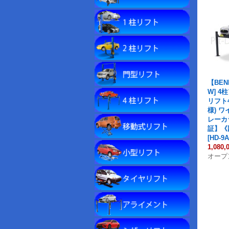
【BEN
W] 
リフト4
様) 
レーカ
証】《
[
HD-9A
1,080,
オープ