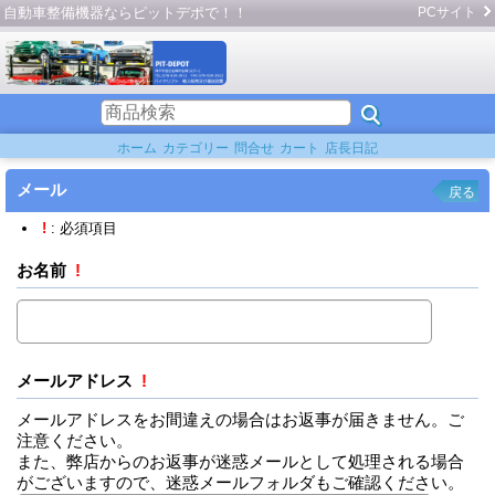
自動車整備機器ならピットデポで！！
PCサイト
ホーム
カテゴリー
問合せ
カート
店長日記
メール
戻る
!
: 必須項目
お名前
!
メールアドレス
!
メールアドレスをお間違えの場合はお返事が届きません。ご
注意ください。
また、弊店からのお返事が迷惑メールとして処理される場合
がございますので、迷惑メールフォルダもご確認ください。