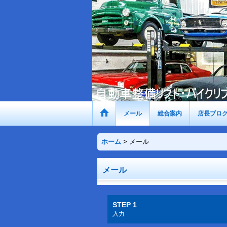
メール
総合案内
店長ブロ
ホーム
>
メール
メール
STEP 1
入力