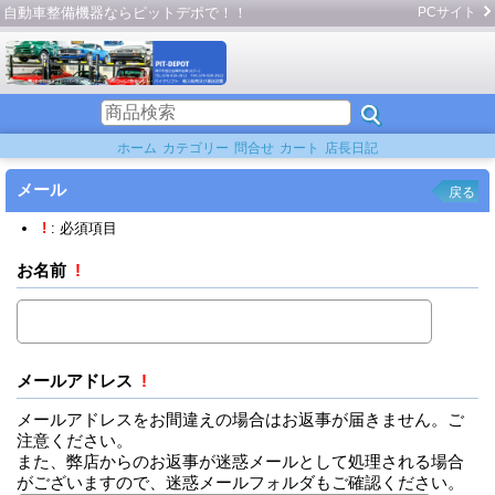
自動車整備機器ならピットデポで！！
PCサイト
ホーム
カテゴリー
問合せ
カート
店長日記
メール
戻る
!
: 必須項目
お名前
!
メールアドレス
!
メールアドレスをお間違えの場合はお返事が届きません。ご
注意ください。
また、弊店からのお返事が迷惑メールとして処理される場合
がございますので、迷惑メールフォルダもご確認ください。