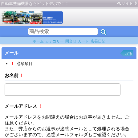
自動車整備機器ならピットデポで！！
PCサイト
ホーム
カテゴリー
問合せ
カート
店長日記
メール
戻る
!
: 必須項目
お名前
!
メールアドレス
!
メールアドレスをお間違えの場合はお返事が届きません。ご
注意ください。
また、弊店からのお返事が迷惑メールとして処理される場合
がございますので、迷惑メールフォルダもご確認ください。