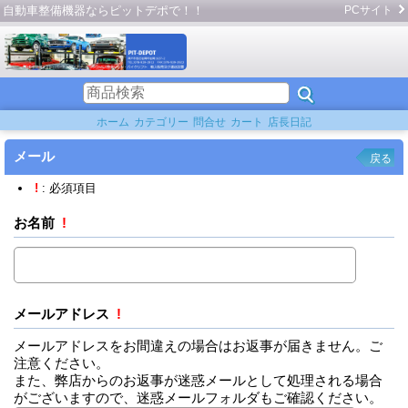
自動車整備機器ならピットデポで！！
PCサイト
ホーム
カテゴリー
問合せ
カート
店長日記
メール
戻る
!
: 必須項目
お名前
!
メールアドレス
!
メールアドレスをお間違えの場合はお返事が届きません。ご
注意ください。
また、弊店からのお返事が迷惑メールとして処理される場合
がございますので、迷惑メールフォルダもご確認ください。