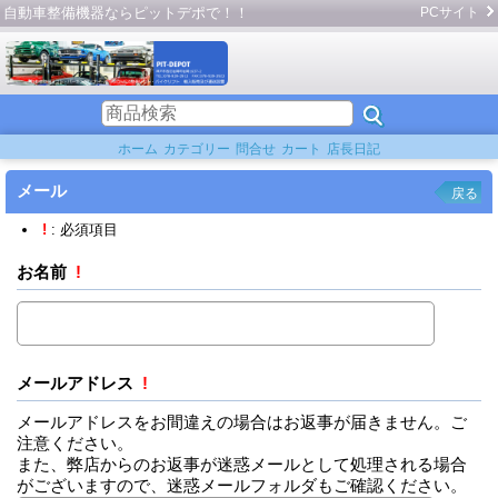
自動車整備機器ならピットデポで！！
PCサイト
ホーム
カテゴリー
問合せ
カート
店長日記
メール
戻る
!
: 必須項目
お名前
!
メールアドレス
!
メールアドレスをお間違えの場合はお返事が届きません。ご
注意ください。
また、弊店からのお返事が迷惑メールとして処理される場合
がございますので、迷惑メールフォルダもご確認ください。