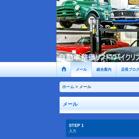
メール
総合案内
店長ブロ
ホーム
>
メール
メール
STEP 1
入力