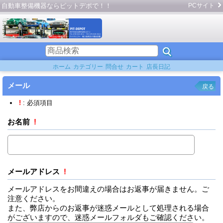
自動車整備機器ならピットデポで！！
PCサイト
ホーム
カテゴリー
問合せ
カート
店長日記
メール
戻る
!
: 必須項目
お名前
!
メールアドレス
!
メールアドレスをお間違えの場合はお返事が届きません。ご
注意ください。
また、弊店からのお返事が迷惑メールとして処理される場合
がございますので、迷惑メールフォルダもご確認ください。