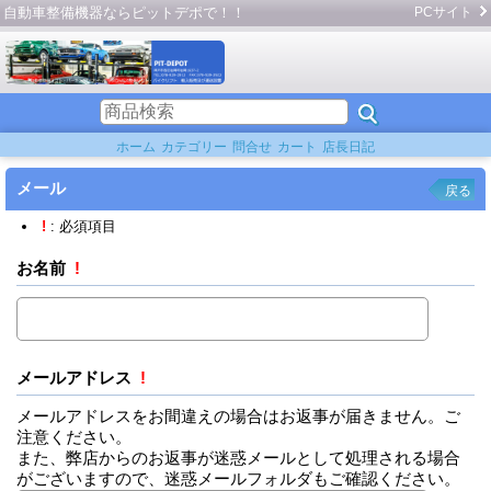
自動車整備機器ならピットデポで！！
PCサイト
ホーム
カテゴリー
問合せ
カート
店長日記
メール
戻る
!
: 必須項目
お名前
!
メールアドレス
!
メールアドレスをお間違えの場合はお返事が届きません。ご
注意ください。
また、弊店からのお返事が迷惑メールとして処理される場合
がございますので、迷惑メールフォルダもご確認ください。