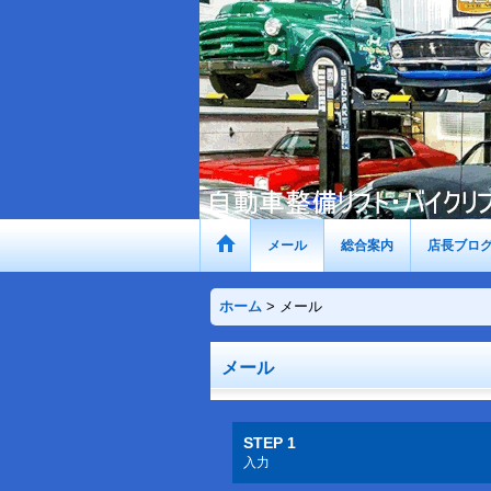
メール
総合案内
店長ブロ
ホーム
>
メール
メール
STEP 1
入力